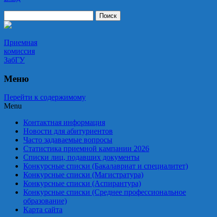
Приемная комиссия ЗабГУ
Приемная
комиссия
ЗабГУ
Меню
Перейти к содержимому
Menu
Контактная информация
Новости для абитуриентов
Часто задаваемые вопросы
Статистика приемной кампании 2026
Списки лиц, подавших документы
Конкурсные списки (Бакалавриат и специалитет)
Конкурсные списки (Магистратура)
Конкурсные списки (Аспирантура)
Конкурсные списки (Среднее профессиональное
образование)
Карта сайта