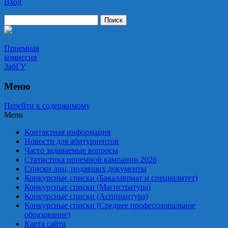
Вход
Приемная комиссия ЗабГУ
Приемная
комиссия
ЗабГУ
Меню
Перейти к содержимому
Menu
Контактная информация
Новости для абитуриентов
Часто задаваемые вопросы
Статистика приемной кампании 2026
Списки лиц, подавших документы
Конкурсные списки (Бакалавриат и специалитет)
Конкурсные списки (Магистратура)
Конкурсные списки (Аспирантура)
Конкурсные списки (Среднее профессиональное
образование)
Карта сайта