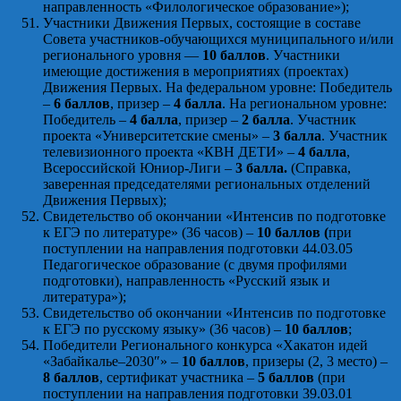
направленность «Филологическое образование»);
Участники Движения Первых, состоящие в составе
Совета участников-обучающихся муниципального и/или
регионального уровня —
10 баллов
. Участники
имеющие достижения в мероприятиях (проектах)
Движения Первых. На федеральном уровне: Победитель
–
6 баллов
, призер –
4 балла
. На региональном уровне:
Победитель –
4 балла
, призер –
2 балла
. Участник
проекта «Университетские смены» –
3 балла
. Участник
телевизионного проекта «КВН ДЕТИ» –
4 балла
,
Всероссийской Юниор-Лиги –
3 балла.
(Справка,
заверенная председателями региональных отделений
Движения Первых);
Свидетельство об окончании «Интенсив по подготовке
к ЕГЭ по литературе» (36 часов) –
10 баллов (
при
поступлении на направления подготовки 44.03.05
Педагогическое образование (с двумя профилями
подготовки), направленность «Русский язык и
литература»);
Свидетельство об окончании «Интенсив по подготовке
к ЕГЭ по русскому языку» (36 часов) –
10 баллов
;
Победители Регионального конкурса «Хакатон идей
«Забайкалье–2030″» –
10 баллов
, призеры (2, 3 место) –
8 баллов
, сертификат участника –
5 баллов
(при
поступлении на направления подготовки 39.03.01