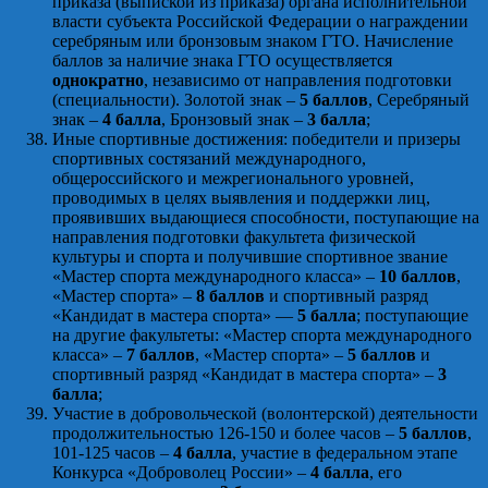
приказа (выпиской из приказа) органа исполнительной
власти субъекта Российской Федерации о награждении
серебряным или бронзовым знаком ГТО. Начисление
баллов за наличие знака ГТО осуществляется
однократно
, независимо от направления подготовки
(специальности). Золотой знак –
5 баллов
, Серебряный
знак –
4 балла
, Бронзовый знак –
3 балла
;
Иные спортивные достижения: победители и призеры
спортивных состязаний международного,
общероссийского и межрегионального уровней,
проводимых в целях выявления и поддержки лиц,
проявивших выдающиеся способности, поступающие на
направления подготовки факультета физической
культуры и спорта и получившие спортивное звание
«Мастер спорта международного класса» –
10 баллов
,
«Мастер спорта» –
8 баллов
и спортивный разряд
«Кандидат в мастера спорта» —
5 балла
; поступающие
на другие факультеты: «Мастер спорта международного
класса» –
7 баллов
, «Мастер спорта» –
5 баллов
и
спортивный разряд «Кандидат в мастера спорта» –
3
балла
;
Участие в добровольческой (волонтерской) деятельности
продолжительностью 126-150 и более часов –
5 баллов
,
101-125 часов –
4 балла
, участие в федеральном этапе
Конкурса «Доброволец России» –
4 балла
, его