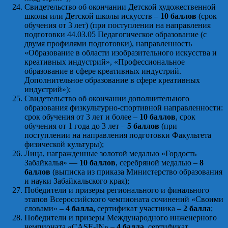
Свидетельство об окончании Детской художественной
школы или Детской школы искусств –
10 баллов
(срок
обучения от 3 лет) (при поступлении на направления
подготовки 44.03.05 Педагогическое образование (с
двумя профилями подготовки), направленность
«Образование в области изобразительного искусства и
креативных индустрий», «Профессиональное
образование в сфере креативных индустрий.
Дополнительное образование в сфере креативных
индустрий»);
Свидетельство об окончании дополнительного
образования физкультурно-спортивной направленности:
срок обучения от 3 лет и более –
10 баллов
, срок
обучения от 1 года до 3 лет –
5 баллов
(при
поступлении на направления подготовки Факультета
физической культуры);
Лица, награжденные золотой медалью «Гордость
Забайкалья» —
10 баллов
, серебряной медалью –
8
баллов
(выписка из приказа Министерство образования
и науки Забайкальского края);
Победители и призеры регионального и финального
этапов Всероссийского чемпионата сочинений «Своими
словами» –
4 балла,
сертификат участника –
2 балла
;
Победители и призеры Международного инженерного
чемпионата «CASE-IN» –
4 балла,
сертификат