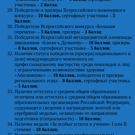
участника –
2 балла
;
Победители и призеры Всероссийского инженерного
конкурса –
10 баллов,
сертификат участника –
5
баллов
;
Победители Всероссийского конкурса «Большая
перемена» –
5 баллов
, призеры –
3 балла
;
Победители Всероссийской метапредметной олимпиады
школьников «Ближе к Дальнему» –
10 баллов
, призеры
–
8 баллов
, сертификат участника –
5 баллов
;
Наличие статуса победителя (призера) национального и
(или) международного чемпионата по
профессиональному мастерству среди инвалидов и лиц
с ограниченными возможностями здоровья
«Абилимпикс» —
10 баллов,
победители и призеры
регионального этапа –
8 баллов
, сертификат участника
–
5 баллов
;
Наличие аттестата о среднем общем образовании с
отличием или аттестата о среднем общем образовании в
образовательных организациях Российской Федерации,
содержащего сведения о награждении золотой или
серебряной медалью, независимо от направления
подготовки (специальности) –
10 баллов
;
Наличие медали «За особые успехи в учении» I или II
степени –
10 баллов
;
Наличие диплома о среднем профессиональном,