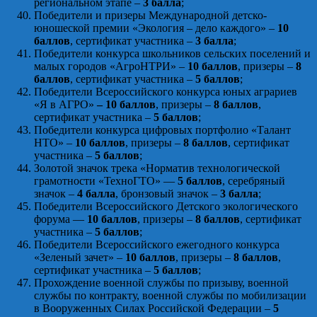
региональном этапе –
3 балла
;
Победители и призеры Международной детско-
юношеской премии «Экология – дело каждого» –
10
баллов
, сертификат участника –
3 балла
;
Победители конкурса школьников сельских поселений и
малых городов «АгроНТРИ» –
10 баллов
, призеры –
8
баллов
, сертификат участника –
5 баллов
;
Победители Всероссийского конкурса юных аграриев
«Я в АГРО»
– 10 баллов
, призеры –
8 баллов
,
сертификат участника –
5 баллов
;
Победители конкурса цифровых портфолио «Талант
НТО» –
10 баллов
, призеры –
8 баллов
, сертификат
участника –
5 баллов
;
Золотой значок трека «Норматив технологической
грамотности «ТехноГТО» —
5 баллов
, серебряный
значок –
4 балла
, бронзовый значок –
3 балла
;
Победители Всероссийского Детского экологического
форума —
10 баллов
, призеры –
8 баллов
, сертификат
участника –
5 баллов
;
Победители Всероссийского ежегодного конкурса
«Зеленый зачет» –
10 баллов
, призеры –
8 баллов
,
сертификат участника –
5 баллов
;
Прохождение военной службы по призыву, военной
службы по контракту, военной службы по мобилизации
в Вооруженных Силах Российской Федерации –
5