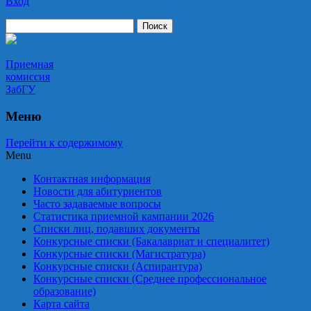
Вход
Приемная комиссия ЗабГУ
Приемная
комиссия
ЗабГУ
Меню
Перейти к содержимому
Menu
Контактная информация
Новости для абитуриентов
Часто задаваемые вопросы
Статистика приемной кампании 2026
Списки лиц, подавших документы
Конкурсные списки (Бакалавриат и специалитет)
Конкурсные списки (Магистратура)
Конкурсные списки (Аспирантура)
Конкурсные списки (Среднее профессиональное
образование)
Карта сайта