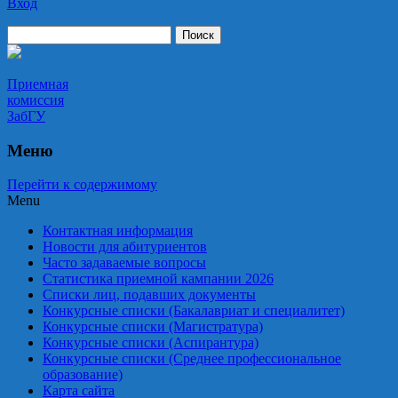
Вход
Приемная комиссия ЗабГУ
Приемная
комиссия
ЗабГУ
Меню
Перейти к содержимому
Menu
Контактная информация
Новости для абитуриентов
Часто задаваемые вопросы
Статистика приемной кампании 2026
Списки лиц, подавших документы
Конкурсные списки (Бакалавриат и специалитет)
Конкурсные списки (Магистратура)
Конкурсные списки (Аспирантура)
Конкурсные списки (Среднее профессиональное
образование)
Карта сайта