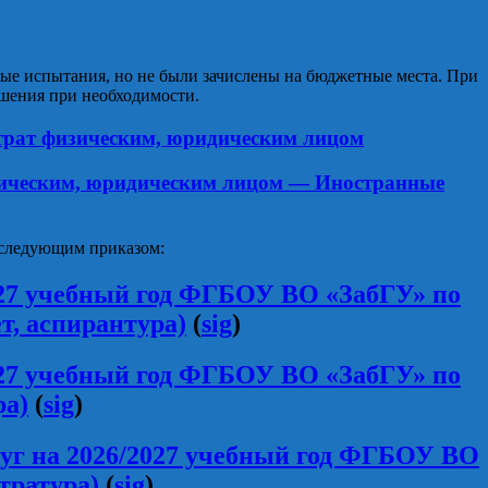
ые испытания, но не были зачислены на бюджетные места. При
ашения при необходимости.
атрат физическим, юридическим лицом
изическим, юридическим лицом — Иностранные
следующим приказом:
027 учебный год ФГБОУ ВО «ЗабГУ» по
т, аспирантура)
(
sig
)
027 учебный год ФГБОУ ВО «ЗабГУ» по
ра)
(
sig
)
луг на 2026/2027 учебный год ФГБОУ ВО
тратура)
(
sig
)