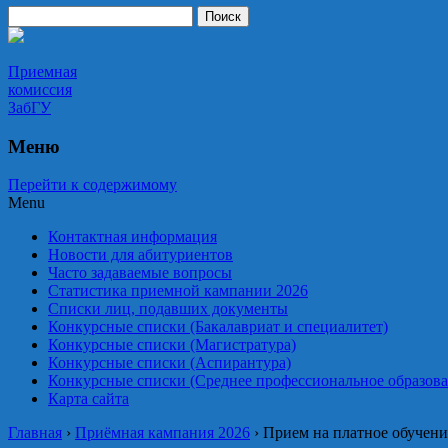
Приемная комиссия ЗабГУ
Приемная
комиссия
ЗабГУ
Меню
Перейти к содержимому
Menu
Контактная информация
Новости для абитуриентов
Часто задаваемые вопросы
Статистика приемной кампании 2026
Списки лиц, подавших документы
Конкурсные списки (Бакалавриат и специалитет)
Конкурсные списки (Магистратура)
Конкурсные списки (Аспирантура)
Конкурсные списки (Среднее профессиональное образова
Карта сайта
Главная
›
Приёмная кампания 2026
›
Прием на платное обучени