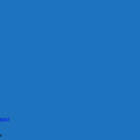
ние)
е