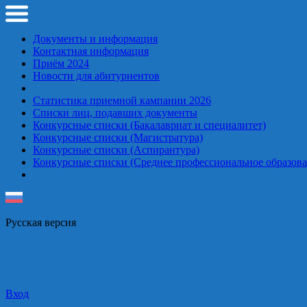
Документы и информация
Контактная информация
Приём 2024
Новости для абитуриентов
Статистика приемной кампании 2026
Списки лиц, подавших документы
Конкурсные списки (Бакалавриат и специалитет)
Конкурсные списки (Магистратура)
Конкурсные списки (Аспирантура)
Конкурсные списки (Среднее профессиональное образова
Русская верcия
Вход