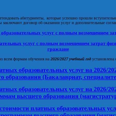
ретендовать абитуриенты, которые успешно прошли вступительн
ы заключают договор об оказании услуг и дополнительные согл
 образовательных услуг с полным возмещением з
вательных услуг с полным возмещением затрат ф
граждане
по всем формам обучения на
2026/2027 учебный год
установлена 
латных образовательных услуг на 2026/2
 образования (Бакалавриат, специалите
латных образовательных услуг на 2026/2
ммам высшего образования (магистрату
 стоимости платных образовательных ус
программам высшего образования (магис