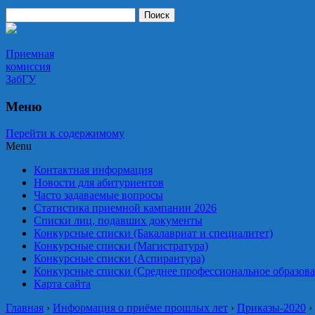
Приемная комиссия ЗабГУ
Приемная
комиссия
ЗабГУ
Меню
Перейти к содержимому
Menu
Контактная информация
Новости для абитуриентов
Часто задаваемые вопросы
Статистика приемной кампании 2026
Списки лиц, подавших документы
Конкурсные списки (Бакалавриат и специалитет)
Конкурсные списки (Магистратура)
Конкурсные списки (Аспирантура)
Конкурсные списки (Среднее профессиональное образова
Карта сайта
Главная
›
Информация о приёме прошлых лет
›
Приказы-2020
›