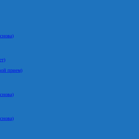
снова)
ет)
вой прием)
снова)
снова)