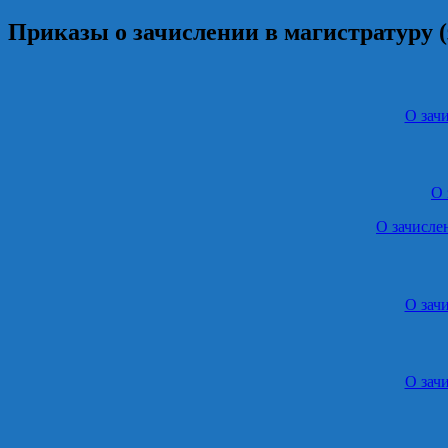
Приказы о зачислении в магистратуру (
О зач
О 
О зачисле
О зач
О зач