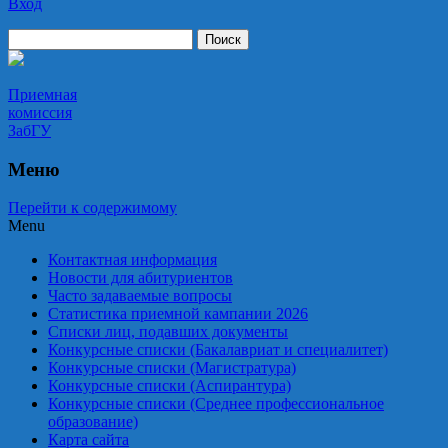
Вход
Приемная комиссия ЗабГУ
Приемная
комиссия
ЗабГУ
Меню
Перейти к содержимому
Menu
Контактная информация
Новости для абитуриентов
Часто задаваемые вопросы
Статистика приемной кампании 2026
Списки лиц, подавших документы
Конкурсные списки (Бакалавриат и специалитет)
Конкурсные списки (Магистратура)
Конкурсные списки (Аспирантура)
Конкурсные списки (Среднее профессиональное
образование)
Карта сайта