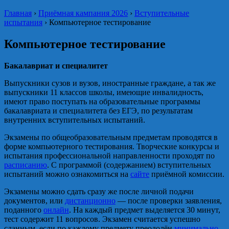
Главная
›
Приёмная кампания 2026
›
Вступительные
испытания
›
Компьютерное тестирование
Компьютерное тестирование
Бакалавриат и специалитет
Выпускники сузов и вузов, иностранные граждане, а так же
выпускники 11 классов школы, имеющие инвалидность,
имеют право поступать на образовательные программы
бакалавриата и специалитета без ЕГЭ, по результатам
внутренних вступительных испытаний.
Экзамены по общеобразовательным предметам проводятся в
форме компьютерного тестирования. Творческие конкурсы и
испытания профессиональной направленности проходят по
расписанию
. С программой (содержанием) вступительных
испытаний можно ознакомиться на
сайте
приёмной комиссии.
Экзамены можно сдать сразу же после личной подачи
документов, или
дистанционно
— после проверки заявления,
поданного
онлайн
. На каждый предмет выделяется 30 минут,
тест содержит 11 вопросов. Экзамен считается успешно
сданным, если по каждому предмету преодолён
минимально